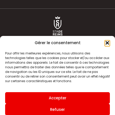
Gérer le consentement
Pour offrir les meilleures expériences, nous utilisons des
technologies telles que les cookies pour stocker et/ou accéder aux
informations des appareils. Le fait de consentir à ces technologies
ACTUALITÉS
HISTOIRE
nous permettra de traiter des données telles que le comportement
de navigation ou les ID uniques sur ce site. Le fait de ne pas
CLUB
ÉQUIPE PREMIERE
consentir ou de retirer son consentement peut avoir un effet négatif
sur certaines caractéristiques et fonctions.
SDR TV
BILLETTERIE
BOUTIQUE
INFOS ET CONTACT
Accepter
MENTIONS LÉGALES
INDEX
Refuser