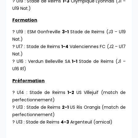
? U19 : Stade de Reims
1-3
Olympique Lyonnais (J1 –
U19 Nat.)
Formation
? U19 : ESM Gonfreville
3-1
Stade de Reims (J3 – U19
Nat.)
? U17 : Stade de Reims
1-4
Valenciennes FC (J2 – U17
Nat.)
? U16 : Verdun Belleville SA
1-1
Stade de Reims (J1 –
U16 R1)
Préformation
? U14 : Stade de Reims
1-2
US Villejuif (match de
perfectionnement)
? U13 : Stade de Reims
2-1
US Ris Orangis (match de
perfectionnement)
? U13 : Stade de Reims
4-3
Argenteuil (amical)