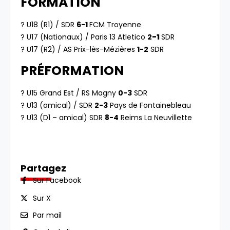
FORMATION
? U18 (R1) / SDR
6-1
FCM Troyenne
? U17 (Nationaux) / Paris 13 Atletico
2
-1
SDR
? U17 (R2) / AS Prix-lès-Mézières
1-2
SDR
PRÉFORMATION
? U15 Grand Est / RS Magny
0-3
SDR
? U13 (amical) / SDR
2-3
Pays de Fontainebleau
? U13 (D1 – amical) SDR
8-4
Reims La Neuvillette
Partagez
Sur Facebook
Sur X
Par mail