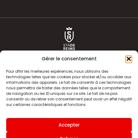
Gérer le consentement
Pour offrir les meilleures expériences, nous utilisons des
technologies telles que les cookies pour stocker et/ou accéder aux
informations des appareils. Le fait de consentir à ces technologies
ACTUALITÉS
HISTOIRE
nous permettra de traiter des données telles que le comportement
de navigation ou les ID uniques sur ce site. Le fait de ne pas
CLUB
ÉQUIPE PREMIERE
consentir ou de retirer son consentement peut avoir un effet négatif
sur certaines caractéristiques et fonctions.
SDR TV
BILLETTERIE
BOUTIQUE
INFOS ET CONTACT
Accepter
MENTIONS LÉGALES
INDEX